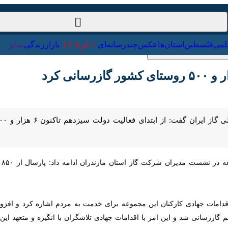
ت‌خارجی
علمی
فلسطین
استان‌ها
عکس
چندرسانه‌ای
ایرنا TV
با