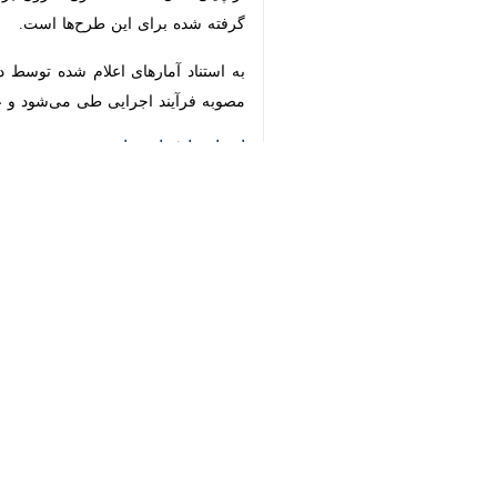
×
♿︎
ساری- ایرنا- مدیرعامل شرکت ملی گاز ایران گفت: از ابتدای فعالیت دولت سی
به گزارش
ایرنا
،
مجید چگنی
مصرف شده است.
بزرگ نیز در دولت سیزدهم گازرسانی شد 
چگنی اظهار کرد: پروژه‌های فعال گازرسا
به گزارش ایرنا
، دومین سفر استانی رئیس‌جمهور به مازندران از روز پن
آیت‌الله
سید ابراهیم رئیسی
دیروز از طری
نمایندگان مردم استان در مجلس وارد ما