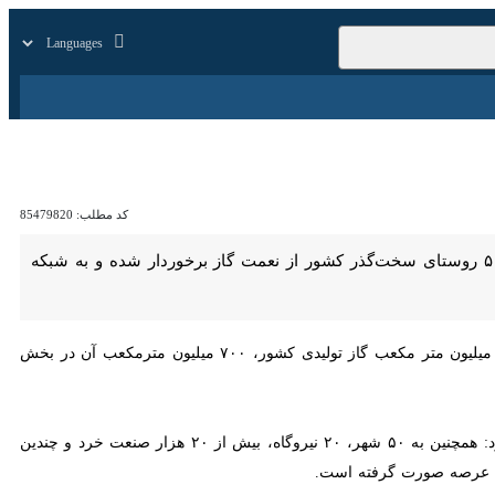
زار
زندگی
سایر
کد مطلب:
85479820