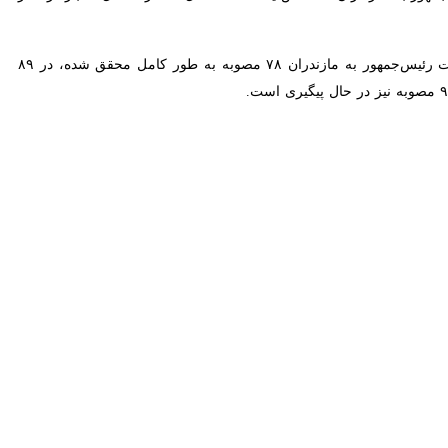
روز جمعه در نشست مدیران شرکت گاز استان مازندران ادامه داد: پارسال از ۸۵۰ میلیون متر مکعب گاز تولیدی کشور، ۷۰۰ میلیون مترمکعب آن در بخش خانگی
مدیرعامل شرکت ملی گاز ایران به اقدامات جهادی کارکنان این مجموعه برای خدمت به مردم اشاره کرد و افزود: همچنین به ۵۰ شهر، ۲۰ نیروگاه، بیش از ۲۰ هزار صنعت خرد و چندین هزار صنعت
ته است.
ان غربی با تلاش نیروهای جهادی در حال انجام است.
 آیت‌الله محمدباقر محمدی لایینی نماینده ولی فقیه، استاندار و تعدادی از
 جشن احیای ۳۹۵ واحد تولیدی راکد استان، دیدار با مردم مازندران در مصلای امام خمینی(ره) ساری، حضور در بیمارستان رازی