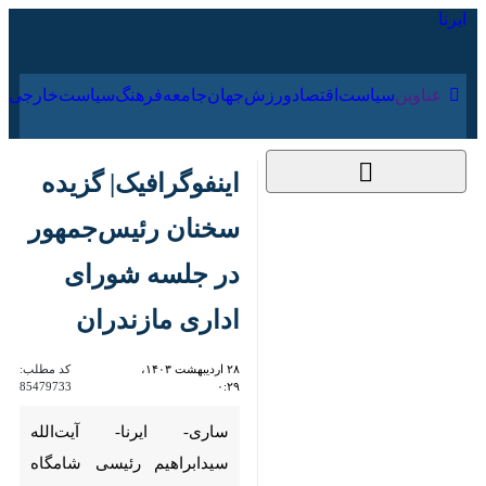
۱۹ مرداد ۱۴۰۵
عناوین‌
سیاست
اقتصاد
ورزش
جهان
جامعه
فرهنگ
سیاس
اینفوگرافیک| گزیده
سخنان رئیس‌جمهور در
جلسه شورای اداری
مازندران
۲۸ اردیبهشت ۱۴۰۳،
کد مطلب:
85479733
۰:۲۹
ساری- ایرنا- آیت‌الله سیدابراهیم
رئیسی شامگاه پنجشنبه در جلسه