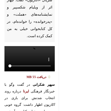
Pause
Play
00:00
00:00
♿︎