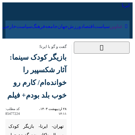
۱۶ مرداد ۱۴۰۵
عناوین‌
سیاست
اقتصاد
ورزش
جهان
جامعه
فرهنگ
سیاس
گفت و گو با ایرنا؛
بازیگر کودک سینما: آثار
شکسپیر را خوانده‌ام/
کارم رو خوب بلد بودم+
فیلم
۲۸ اردیبهشت ۱۴۰۳،
کد مطلب:
85477224
۱۲:۱۱