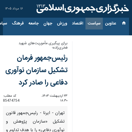
۱۶ مرداد ۱۴۰۵
عناوین‌
سیاست
اقتصاد
ورزش
جهان
جامعه
فرهنگ
سیاس
برای پیگیری مأموریت‌های شهید
فخری‌زاده؛
رئیس‌جمهور فرمان
تشکیل سازمان نوآوری
دفاعی را صادر کرد
۲۳ اردیبهشت ۱۴۰۳،
کد مطلب:
85474754
۱۸:۳۰
تهران - ایرنا - رئیس‌جمهور قانون
تشکیل «سازمان پژوهش و
نوآوری دفاعی» را با هدف تداوم و