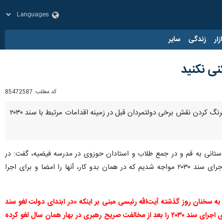
زار
زندگی
سایر
نی نکنید
کد مطلب:
85472587