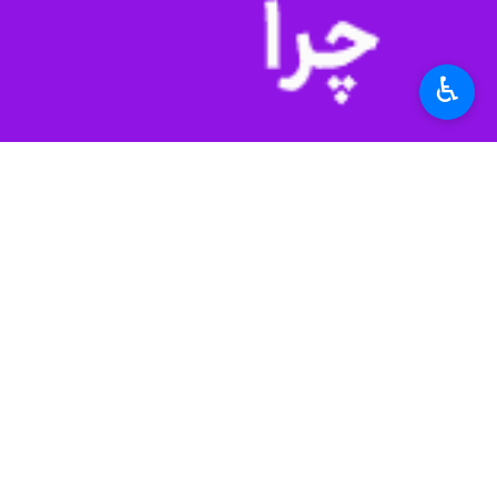
دانست و تاکیدکرد: طرح شبهات در خص
♿︎
به گزارش گروه علم و آموزش
ایرنا
، آیت‌ا
ابلاغ کردم.»
اما عصر امروز (جم
است.
عباس میرزاحسینی
فرهنگی نبوده است در شورای عالی انقلاب فره