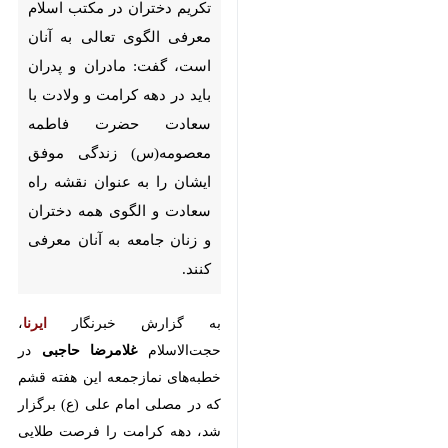
دختران در مکتب اسلام معرفی
الگوی تعالی به آنان است، گفت:
مادران و پدران باید در دهه
کرامت و ولادت با سعادت حضرت
فاطمه معصومه(س) زندگی موفق
ایشان را به عنوان نقشه راه
سعادت و الگوی همه دختران و
زنان جامعه به آنان معرفی کنند.
به گزارش خبرنگار
ایرنا
، حجت‌الاسلام
غلامرضا حاجبی
در خطبه‌های
نمازجمعه این هفته قشم که در مصلی
امام علی (ع) برگزار شد، دهه کرامت
را فرصت طلایی برای نشر معارف و
اندیشه های اهل بیت(ع) عنوان کرد
و افزود: اول ذیقعده سالروز ولادت
کریمه اهل بیت فاطمه معصومه(س)