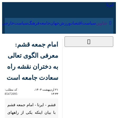
۱۵ مرداد ۱۴۰۵
عناوین‌
سیاست
اقتصاد
ورزش
جهان
جامعه
فرهنگ
سیا
امام جمعه قشم: معرفی
الگوی تعالی به
دختران نقشه راه
سعادت جامعه است
۲۱ اردیبهشت ۱۴۰۳،
کد مطلب:
85472095
۱۳:۳۳
قشم - ایرنا - امام جمعه قشم با
بیان اینکه یکی از راههای تکریم