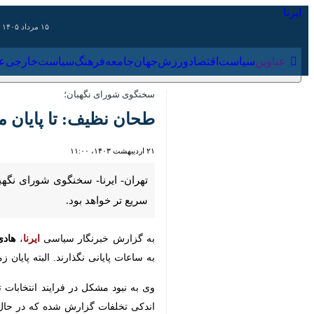
۱۵ مرداد ۱۴۰۵
عناوین‌
سیاست
اقتصاد
ورزش
جهان
جامعه
فرهنگ
سیاس
سخنگوی شورای نگهبان؛
طحان نظیف: تا پایان مه
۲۱ اردیبهشت ۱۴۰۳، ۱۱:۰۰
تهران- ایرنا- سخنگوی شورای نگهبان 
بود.
به گزارش خبرنگار سیاسی
ایرنا
،
هادی طح
پایانی نگذارند. البته پایان زمان انتخابات ساعت ۱۸ است که در خصوص تمدید انتخابات اط
وی به نبود مشکل در فرایند انتخابات ت
تخلفات گزارش شده که در حال رصد هست