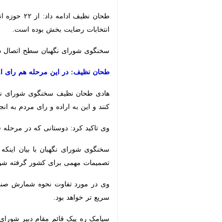
طحان نظیف 
انتخابات رضایت بخش بوده است.
سخنگوی شورای نگهبان سطح اتصال دستگاه های الکتر
طحان نظیف: در این مرحله هم رای اولی داریم/ متولدین ۲۱ اردیبهشت ۸۵ به قبل م
هادی طحان نظیف سخنگوی شورای نگهبان 
این به اراده و رای مردم به انجام می ر
وی تاکید کرد: دوستانی که در مرحله قبل
سخنگوی شورای نگهبان با بیان اینکه م
مهمی برای کشور گرفته شود متولدین ۲۱ اردیبهشت ۸۵ به قبل می‌توانند در رای گیری شرکت کنند.
وی در مورد تفاوت نحوه شمارش صندوق ه
خواهد بود.
سیامک ره پیک قائم مقام دبیر شورای ن