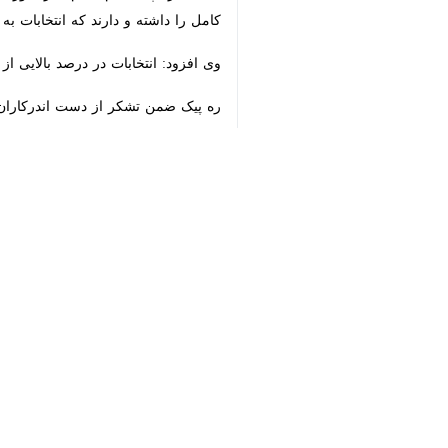
داشته و دارند که انتخابات به نحو احسن
وی افزود: انتخابات در درصد بالایی ا
♿︎
ره پیک ضمن تشکر از دست اندرکاران انت
×
به گزارش ایرنا
، رقابت ۹۰ نامزد در دور دوم انتخابات دوازدهمین دوره مجلس شورای اسلامی برای انتخاب ۴۵ نماینده راس ساعت ۸ صبح امروز - جمعه ۲۱ اردیبهشت ماه - در ۱۵ استان آغاز شد.
زنجان، شیراز، مرودشت، خرم‌آباد، قائمشهر، ملایر، کرمانشاه و 
کرمانشاه، خرم‌آباد، قائم‌شهر و ملایر به 
نفر دیگر نیز به مرحله دوم انتخابات راه یافتند که امروز برای تصدی ۱۶ 
طبق قانون کسانی می‌توانند در انتخابات
این دوره رأی دهند.