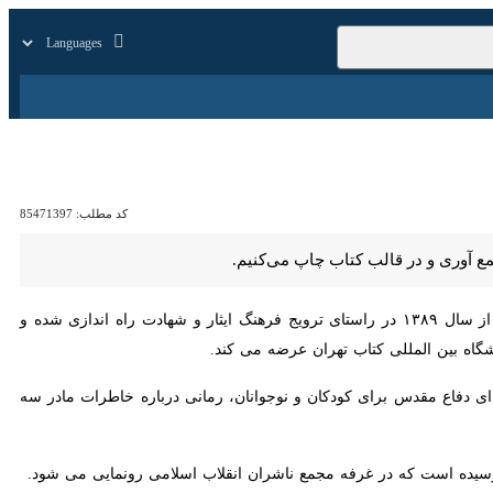
زار
زندگی
سایر
کد مطلب:
85471397
 در قالب کتاب چاپ می‌کنیم.
اظهار داشت: موسسه فرهنگی و انتشاراتی مطاف عشق از سال ۱۳۸۹ در راستای ترویج فرهنگ ایثار و شهادت راه اندازی شده و تاکنون بیش
 زندگی به سبک شهدا، مجموعه ۱۱ جلدی خاطرات طنز شهدای دفاع مقدس برای کودکان و نوجوانان، رمانی درباره خاطرات مادر سه شهید و
 است که در غرفه مجمع ناشران انقلاب اسلامی رونمایی می شود.