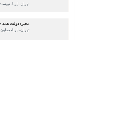
مخبر: دولت همه جانب
♿︎
تهران- ایرنا- معاون ا
×
بازدید وزیر فرهنگ از 
اسماعیلی: تمرکز وزا
تهران- ایرنا- وزیر فره
برپایی «کافه کتابخو
تهران- ایرنا معاون ف
آنچه باید درباره نمایشگاه ک
تهران- ایرنا- مصلای ام