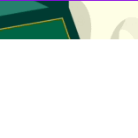
به سقوط درختان در خرم آباد شد + فیلم
زش شدید باد و توفان تندری باعث سقوط درختان در سطح شهر خرم آباد شد.
ه ۲۵ متری + فیلم
رپرست سازمان آتش نشانانی خرم آباد گفت: آتش نشانان این مرکز مرد خرم آبادی…