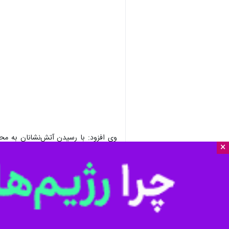
وی افزود: با رسیدن آتش‌نشانان به م
×
توسط شهروندان از درون اتاقک خودرو 
نعمتی بیان کرد: آتش‌نشانان، پس از تح
استان‌ها
لرستان
۰ نفر