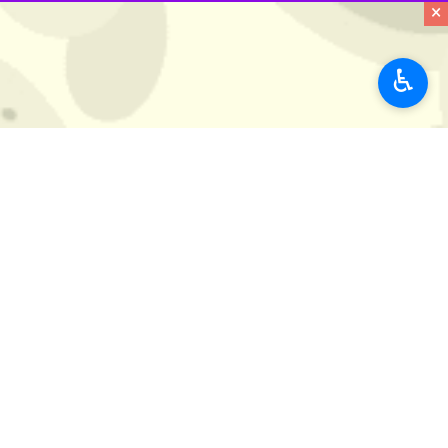
×
برچسب‌ها
♿︎
آتش نشانی
خرم آباد
شهرداری خرم آباد
مصدوم
لرستان
اخبار مرتبط
وزش باد شدید منجر 
خرم آباد - ایرنا - و
نجات مرد خرم آبادی از عمق چا
خرم آباد - ایرنا - س