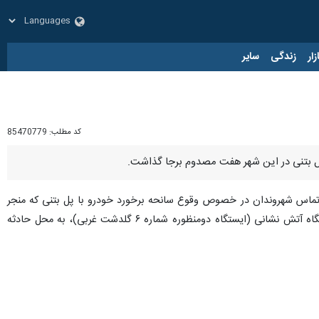
زار
زندگی
سایر
کد مطلب:
85470779
 پل بتنی در این شهر هفت مصدوم برجا گذاشت.
 تماس شهروندان در خصوص وقوع سانحه برخورد خودرو با پل بتنی که منجر
به حبس سرنشینان شده بود با سامانه ۱۲۵ سازمان آتش‌نشانی خرم آباد، یک تیم امداد و نجات از نزدیک ترین ایستگاه آتش نشانی (ایستگاه دومنظوره شماره ۶ گلدشت غربی)، به محل حادثه