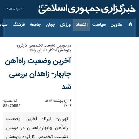
۱۶ مرداد ۱۴۰۵
عناوین‌
سیاست
اقتصاد
ورزش
جهان
جامعه
فرهنگ
سیاس
در دومین نشست تخصصی کارگروه
پژوهش ابتکار «ایران راه»؛
آخرین وضعیت راه‌آهن
چابهار- زاهدان بررسی
شد
۱۹ اردیبهشت ۱۴۰۳،
کد مطلب:
85470552
۱۷:۱۹
تهران- ایرنا- آخرین وضعیت
راه‌آهن چابهار-زاهدان در دومین
نشست تخصصی کارگروه پژوهش