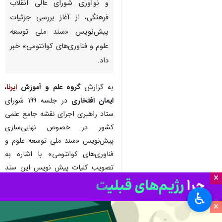
و نوآوری شورای عالی انقلاب
فرهنگی، از آغاز بررسی جزئیات
پیش‌نویس «سند ملی توسعه
علوم و فناوری‌های کوانتومی» خبر
داد.
به گزارش
گروه علم و آموزش
ایرنا
،
ایمان افتخاری
در جلسه ۱۹۹ شورای
ستاد راهبری اجرای نقشه جامع علمی
کشور در خصوص نهایی‌سازی
پیش‌نویس «سند ملی توسعه علوم و
فناوری‌های کوانتومی» با اشاره به
تصویب کلیات پیش نویس این سند
×
در جلسه ۱۹۸ یازدهم اردیبهشت ماه
جاری شورای ستاد راهبری اجرای
♿︎
×
نقشه جامع علمی کشور به اتفاق آراء
افزود: مقرر شد جزئیات سند مذکور در