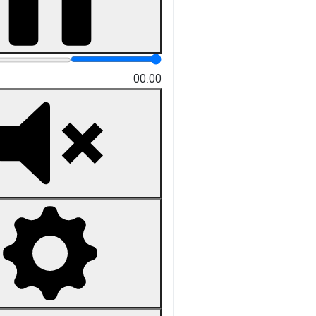
00:00
×