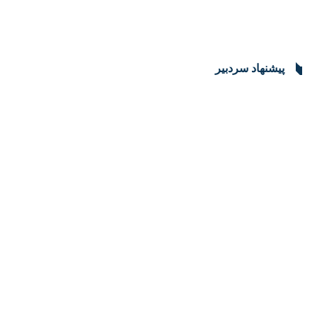
♿︎
پیشنهاد سردبیر
×