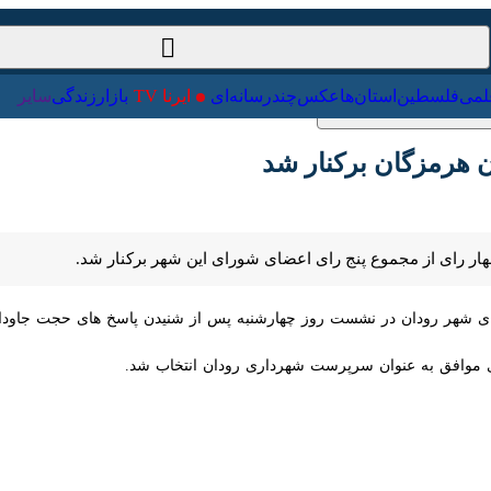
ت‌خارجی
علمی
فلسطین
استان‌ها
عکس
چندرسانه‌ای
ایرنا TV
با
مزگان برکنار شد
ر رای از مجموع پنج رای اعضای شورای این شهر برکنار شد.
ر رودان در نشست روز چهارشنبه پس از شنیدن پاسخ های حجت جاودان به س
وافق به عنوان سرپرست شهرداری رودان انتخاب شد.