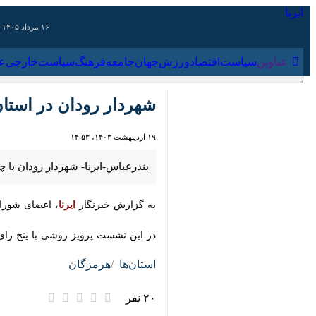
۱۶ مرداد ۱۴۰۵
عناوین‌
سیاست
اقتصاد
ورزش
جهان
جامعه
فرهنگ
سیاس
شهردار رودان در استان هر
۱۹ اردیبهشت ۱۴۰۳، ۱۴:۵۳
بندرعباس-ایرنا- شهردار رودان با چها
به گزارش خبرنگار
ایرنا
، اعضای شورای شه
در این نشست پرویز روشی با پنج رای م
استان‌ها
هرمزگان
۲۰ نفر