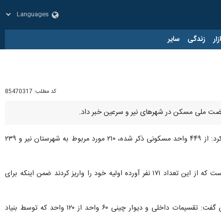
زار
زندگی
سایر
کد مطلب:
85470317
، محبوب حیدری روز چهارشنبه در بازدید از طرح‌های در دست اجرای شهرستان‌های نیر و سرعین اظهار کرد: از ۴۴۹ واحد مسکونی ذکر شده، ۲۱۰ مورد مربوط به شهرستان نیر و ۲۳۹
وی افزود: در حال حاضر از کل ثبت‌نام کنندگان طرح نهضت ملی مسکن شهرستان نیر۶۳۰ متقاضی تایید نهایی شده است که از این تعداد ۱۷۱ نفر آورده اولیه خود را واریز کردند ضمن اینکه برای
مدیرکل راه و شهرسازی استان اردبیل با اشاره به جزییات احداث ۱۲۰ واحد مسکن توسط بنیاد مسکن انقلاب اسلامی گفت: تقسیمات داخلی و دیوار چینی ۶۰ واحد از ۱۲۰ واحد که توسط بنیاد