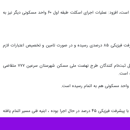
حیدری با بیان اینکه این واحدها با پیشرفت فیزیکی ۶۵ درصدی در مرحله نازک کاری ، نصب پنجره و نمای ساختمان است، افزود: عملیات اجرای اسکلت طبقه اول ۶۰ واحد مسکونی دیگر نیز به
وی همچنین با اشاره به احداث ساختمان دولت در شهرستان نیر اظهار کرد: ساختمان دولت در این شهرستان به پیشرفت فیزیکی ۸۵ درصدی رسیده و در صورت تامین و تخصیص اعتبارات لازم
مدیرکل راه و شهرسازی استان اردبیل در خصوص آخرین وضعیت طرح نهضت ملی شهرستان سرعین هم گفت: از کل ثبت‌نام کنندگان طرح نهضت ملی مسکن شهرستان سرعین ۷۷۷ متقاضی
مدیرکل راه و شهرسازی استان اردبیل همچنین درباره تعریض جاده سرعین – آلوارس گفت: این طرح به طول۱۰ کیلومتر با پیشرفت فیزیکی ۴۵ درصد در حال اجرا بوده ، ابنیه فنی مسیر اتمام یافته