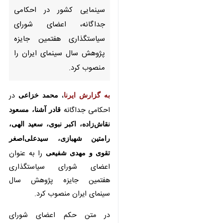
جداگانه، اعضای شورای
سیاستگذاری هفتمین جایزه
پژوهش سال سینمای ایران را
منصوب کرد.
به گزارش ایرنا
،
محمد خزاعی
در
احکامی جداگانه
قادر آشنا، مسعود
نقاش‌زاده، اکبر نبوی، سعید الهی،
رامتین شهبازی، سیدعلی‌اصغر تقوی و
مهدی شفیعی
را به عنوان اعضای
شورای سیاستگذاری هفتمین جایزه
پژوهش سال سینمای ایران منصوب
کرد.
×
در متن حکم اعضای شورای
♿︎
سیاستگذاری جایزه پژوهش سال
×
سینمای ایران با اشاره به جایگاه ویژه