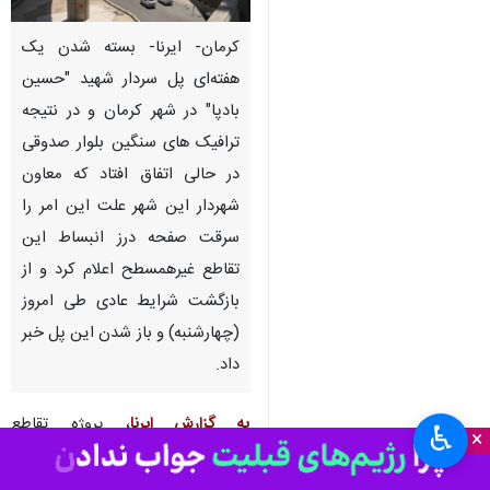
کرمان- ایرنا- بسته شدن یک
هفته‌ای پل سردار شهید "حسین
بادپا" در شهر کرمان و در نتیجه
ترافیک های سنگین بلوار صدوقی
در حالی اتفاق افتاد که معاون
شهردار این شهر علت این امر را
سرقت صفحه درز انبساط این
تقاطع غیرهمسطح اعلام کرد و از
بازگشت شرایط عادی طی امروز
(چهارشنبه) و باز شدن این پل خبر
داد.
به گزارش ایرنا
، پروژه تقاطع
♿︎
×
غیرهمسطح سردار شهید مدافع حرم
حاج حسین بادپا کرمان، بلوار راه‌آهن