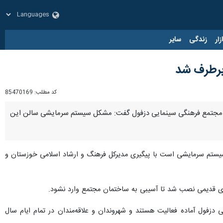
زار
زندگی
سایر
برطرف شد
کد مطلب:
85470169