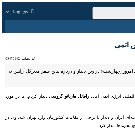
زار
زندگی
سایر
کد مطلب:
85470142