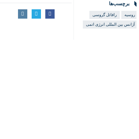
♿︎
×
لندن – ایرنا – سفیر و نماینده دائم 
گفت‌وگو کردند.
به گزارش ایرنا
،
میخائیل اولیانوف
با انتش
وی به ایران و همچنین برخی مسائل مربوط 
مدیرکل آژانس بین‌المللی انرژی اتمی د
حسین امیرعبداللهیان
وزیر امور خارجه و
گروسی همچنین با
محمد اسلامی
رئیس آژانس ان
مدیرکل‌آژانس دیروز (سه‌شنبه) پس از ب