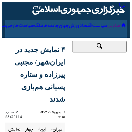
۱۶ مرداد ۱۴۰۵
عناوین‌
سیاست
اقتصاد
ورزش
جهان
جامعه
فرهنگ
سیاس
۴ نمایش جدید در
ایران‌شهر/ مجتبی
پیرزاده و ستاره پسیانی
هم‌بازی شدند
۱۹ اردیبهشت ۱۴۰۳،
کد مطلب:
85470114
۱۶:۱۵
تهران- ایرنا- چهار نمایش
«نکبت»، «آرت»، «گنجشک