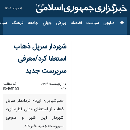
۱۶ مرداد ۱۴۰۵
عناوین‌
سیاست
اقتصاد
ورزش
جهان
جامعه
فرهنگ
سیاس
شهردار سرپل ذهاب
استعفا کرد/معرفی
سرپرست جدید
۱۷ اردیبهشت ۱۴۰۳،
کد مطلب:
85468153
۲۰:۱۷
قصرشیرین- ایرنا- فرماندار سرپل
ذهاب از استعفای «علی قطره ای»
شهردار این شهر و معرفی
سرپرست جدید خبر داد.