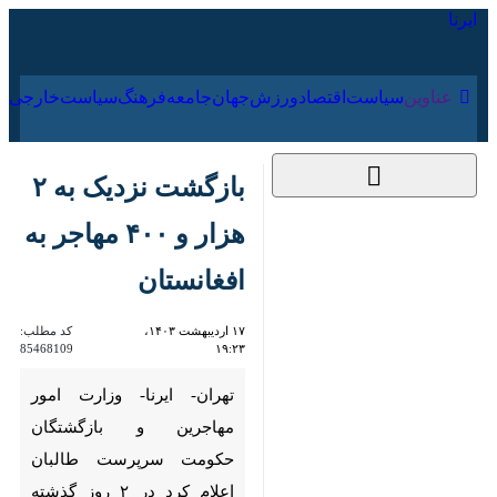
۱۶ مرداد ۱۴۰۵
عناوین‌
سیاست
اقتصاد
ورزش
جهان
جامعه
فرهنگ
سیا
بازگشت نزدیک به ۲
هزار و ۴۰۰ مهاجر به
افغانستان
۱۷ اردیبهشت ۱۴۰۳،
کد مطلب:
85468109
۱۹:۲۳
تهران- ایرنا- وزارت امور
مهاجرین و بازگشتگان حکومت
سرپرست طالبان اعلام کرد در ۲
روز گذشته نزدیک به یک هزار و