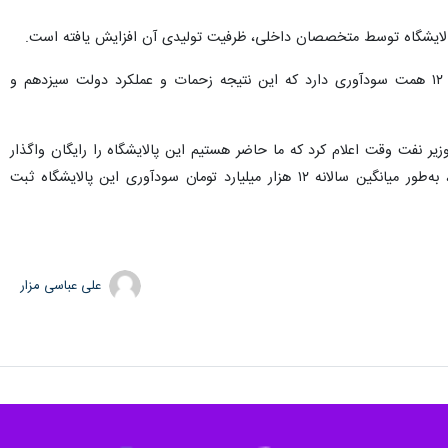
نماینده مردم اهواز در مجلس شورای اسلامی اظهار داشت: طبق گزارشی که به بنده رسیده پالایشگاه نفت آبادان ۱۲ همت سودآوری دارد که این نتیجه زحمات و عملکرد دولت سیزدهم و
زیر نفت در گزارشی اعلام کرد که پالایشگاه نفت آبادان در دولت قبل زیان‌ده بود و در دی‌ماه ۱۳۹۴ وزیر نفت وقت اعلام کرد که ما حاضر هستیم این پالایشگاه را رایگان واگذار
کنیم.با اقدامات دولت سیزدهم و تکیه بر توانمندی‌های داخلی و پیمانکاران و بهره‌برداری از فاز دوم این پالایشگاه، به‌طور میانگین سالانه ۱۲ هزار میلیارد تومان سودآوری این پالایشگاه ثبت
علی عباسی مزار