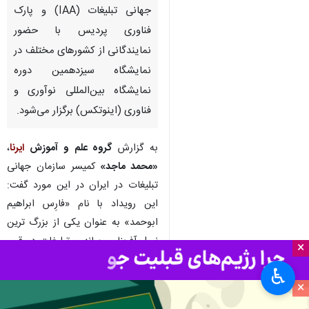
جهانی تبلیغات (IAA) و پارک
فناوری پردیس با حضور
نمایندگانی از کشورهای مختلف در
نمایشگاه سیزدهمین دوره
نمایشگاه بین‌المللی نوآوری و
فناوری (اینوتکس) برگزار می‌شود.
به گزارش
گروه علم و آموزش
ایرنا
،
«محمد ماجد»
کمیسر سازمان جهانی
تبلیغات در ایران در این مورد گفت:
این رویداد با نام «فارِس ابراهیم
ابوحمد» به عنوان یکی از بزرگ ترین
نسل آفرینان رسانه و تبلیغات در قرن
×
بیستم، نام گذاری شده است.
♿︎
×
وی ادامه داد: جایزه «فارِس» در حوزه‌
مسوولیت اجتماعی و پرورش ستارگان