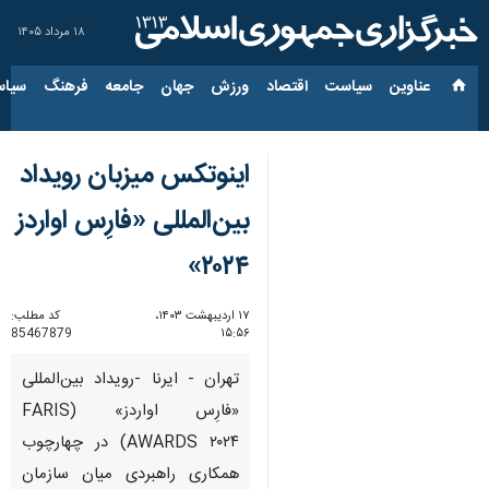
۱۸ مرداد ۱۴۰۵
عناوین‌
سیاست
اقتصاد
ورزش
جهان
جامعه
فرهنگ
سیاس
اینوتکس میزبان رویداد
بین‌المللی «فارِس اواردز
۲۰۲۴»
۱۷ اردیبهشت ۱۴۰۳،
کد مطلب:
85467879
۱۵:۵۶
تهران - ایرنا -رویداد بین‌المللی
«فارِس اواردز» (FARIS
AWARDS ۲۰۲۴) در چهارچوب
همکاری راهبردی میان سازمان