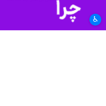
♿︎
عکس تزئینی است
پرداخت شده بود و کش‌وقوس‌های فراو
به گزارش خبرنگار قضایی
ایرنا
، مجتبی قه
درباره تعیین تکلی
هنوز هم ادعاهایی دارند.
وی توضیح داد: رئیس اداره‌کل غذا و دا
هم اعلام کرد که به هیچ عنوان برای دا
رئیس کل دادگستری استان هرمزگان به س