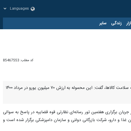
زار
زندگی
سایر
کد مطلب:
85467553