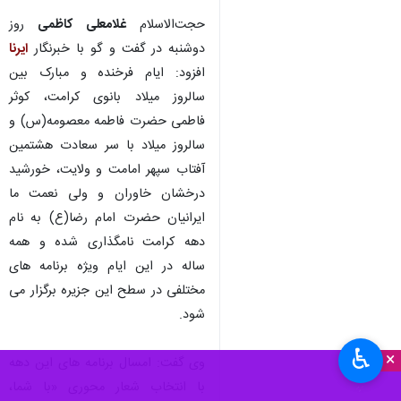
حجت‌الاسلام
غلامعلی کاظمی
روز
دوشنبه در گفت و گو با خبرنگار
ایرنا
افزود: ایام فرخنده و مبارک بین
سالروز میلاد بانوی کرامت، کوثر
فاطمی حضرت فاطمه معصومه(س) و
سالروز میلاد با سر سعادت هشتمین
آفتاب سپهر امامت و ولایت، خورشید
درخشان خاوران و ولی نعمت ما
ایرانیان حضرت امام رضا(ع) به نام
دهه کرامت نامگذاری شده و همه
ساله در این ایام ویژه برنامه های
مختلفی در سطح این جزیره برگزار می
شود.
♿︎
×
وی گفت: امسال برنامه های این دهه
با انتخاب شعار محوری «با شما،