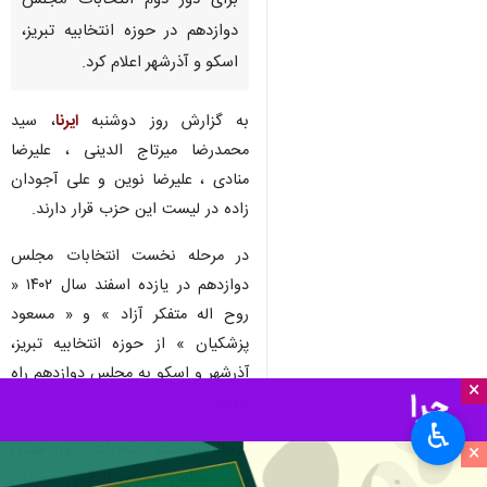
تبریز- ایرنا- حزب رفاه و سلامت
نامزدهای مورد حمایت خود را
برای دور دوم انتخابات مجلس
دوازدهم در حوزه انتخابیه تبریز،
اسکو و آذرشهر اعلام کرد.
به گزارش روز دوشنبه
ایرنا
، سید
محمدرضا میرتاج الدینی ، علیرضا
منادی ، علیرضا نوین و علی آجودان
زاده در لیست این حزب قرار دارند.
در مرحله نخست انتخابات مجلس
×
دوازدهم در یازده اسفند سال ۱۴۰۲ «
♿︎
روح اله متفکر آزاد » و « مسعود
×
پزشکیان » از حوزه انتخابیه تبریز،