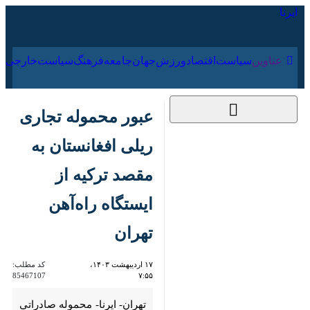
۱۷ مرداد ۱۴۰۵
عناوین‌
سیاست
اقتصاد
ورزش
جهان
جامعه
فرهنگ
عبور محموله تجاری
ریلی افغانستان به
مقصد ترکیه از ایستگاه
راه‌آهن تهران
۱۷ اردیبهشت ۱۴۰۳،
کد مطلب:
85467107
۷:۵۵
تهران- ایرنا- محموله صادراتی
افغانستان به ترکیه که لکوموتیو آن