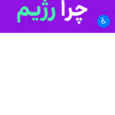
تهران- ایرنا- تحلیلگران صهیونیست 
دادند.
♿︎
به گزارش روز دوشنبه
ایرنا
به نقل از رای
نوشت: «هیچ تصویری از پیروزی در شه
بازداشت از سوی دیوان بین المللی کیف
این تحلیلگر صهیونیست افزود: نتانیاهو
است که دادگاه بین المللی لاهه تهدید ب
وی به نقل از دو منبع عالی رتبه که یکی
حکم بازداشت بین المللی علیه او نشود،
کاسبیت افزود: نتانیاهو طبق گفته افرا
وی تاکید کرد: حکم بازداشت سرنوشت ش
شایهار تزوی
دیگر تحلیلگر صهیونیست نیز