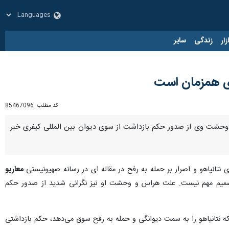
زار
زندگی
سایر
ای همزمان است
کد مطلب:
85467096