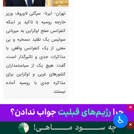
تهران- ایرنا- سرگئی لاوروف وزیر
خارجه روسیه با تاکید بر اینکه
کنفرانس صلح اوکراین به میزبانی
سوئیس یک تقلید مسخره و بی
معنی از یک کنفرانس واقعی با
مذاکرات جدی و تاثیرگذار است،
گفت: هیچ یک از سیاستمداران
کشورهای غربی و اوکراین برای
مذاکره جدی با روسیه آماده
نیستند.
×
به گزارش بامداد دوشنبه
ایرنا
به نقل
از اسپوتنیک، وزیر خارجه روسیه در
♿︎
×
مصاحبه با شبکه تلویزیونی ATV
بوسنی با بیان اینکه در حال حاضر