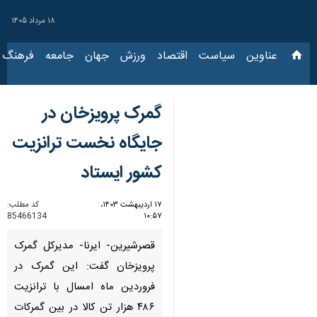
۱۸ مرداد ۱۴۰۵
عناوین‌
سیاست
اقتصاد
ورزش
جهان
جامعه
فرهنگ
سیا
گمرک پرویزخان در
جایگاه نخست ترانزیت
کشور ایستاد
۱۷ اردیبهشت ۱۴۰۳،
کد مطلب:
85466134
۱۰:۵۷
قصرشیرین- ایرنا- مدیرکل گمرک
پرویزخان گفت: این گمرک در
فروردین ماه امسال با ترانزیت
۴۸۶ هزار تن کالا در بین گمرکات