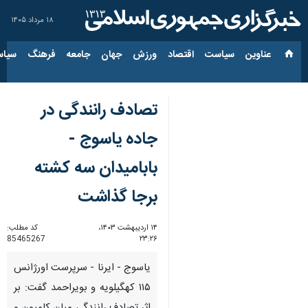
۱۸ مرداد ۱۴۰۵
عناوین‌
سیاست
اقتصاد
ورزش
جهان
جامعه
فرهنگ
سیاس
تصادف رانندگی در
جاده یاسوج -
بابامیدان سه کشته
برجا گذاشت
۱۴ اردیبهشت ۱۴۰۳،
کد مطلب:
85465267
۲۳:۲۶
یاسوج - ایرنا - سرپرست اورژانس
۱۱۵ کهگیلویه و بویراحمد گفت: بر