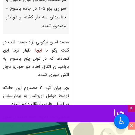
اثر تصادف رانندگی میان کامیون و
سواری پژو ۴۰۵ در جاده یاسوج -
بابامیدان سه نفر کشته و دو نفر
مصدوم شدند.
محمد امین نیکویی نژاد جمعه شب در
گفت وگو با
ایرنا
اظهار کرد: این
تصادف که در تونل پنج یاسوج به
بابامیدان اتفاق افتاد دو خودرو دچار
آتش سوزی شدند.
وی بیان کرد: ۲ مصدوم این حادثه
توسط عوامل اورژانس به بیمارستانی
در استان فارس انتقال داده شدند.
×
نیکویی نژاد افزود: علت حادثه از سوی
♿︎
×
کارشناسان پلیس راه در دست بررسی
است.