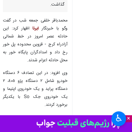
گذاشت.
محمدباقر خلفی جمعه شب در گفت
وگو با خبرنگار
ایرنا
اظهار کرد: این
حادثه عصر امروز در خط شمالی
آزادراه کرج - قزوین محدوده پل خور
رخ داد و امدادگران پایگاه خور به
محل حادثه اعزام شدند.
وی افزود: در این تصادف ۶ دستگاه
خودرو شامل ۲ دستگاه پژو ٤٠٥، ۲
دستگاه پراید و یک خودروی اپتیما و
یک خودروی جک So با یکدیگر
برخورد کردند.
♿︎
خلفی اضافه کرد: مصدومان این
×
حادثه توسط هلال احمر و اورژانس به