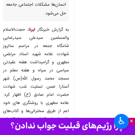
آستارا - ایرنا - مسوول دفتر
نمایندگی ولی فقیه در سپاه ناحیه
آستارا گفت: هویت بحث اصلی
امروز ماست و با هویت بخشی به
انسان‌ها مشکلات اجتماعی جامعه
حل می‌شود.
به گزارش خبرنگار
ایرنا
، حجت‌الاسلام
والمسلمین سیدعلی سیدرضایی
شامگاه جمعه در مراسم سالروز
شهادت علامه شهید استاد مرتضی
مطهری و گرامیداشت هفته عقیدتی
سیاسی در سپاه و هفته معلم در
♿︎
×
مسجد محمد رسول الله(ص) شهر
آستارا ضمن تسلیت شب شهادت