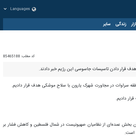
زار
زندگی
سایر
کد مطلب:
85465188