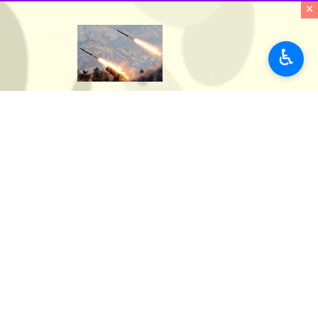
×
♿︎
تهران- ایرنا- شبکه خبری المیادین ام
به گزارش ایرنا
به نقل از این شبکه خبری،
حزب‌الله همچنین اعلام کرد: ما تاسیسات
حزب‌الله لبنان ظهر امروز نیز پایگاه است
به گزارش
ایرنا
، با آغاز عملیات «طوفان
مقاومت در غزه، اقدام به انجام عملیات
در این باره رسانه‌های صهیونیستی نیز ب
جهان
آسیای غربی
۵ نفر