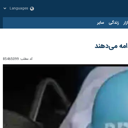
زار
زندگی
سایر
امه می‌دهند‏
کد مطلب:
85465099