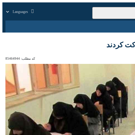
زار
زندگی
سایر
کد مطلب:
85464944