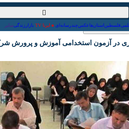
ت‌خارجی
علمی
فلسطین
استان‌ها
عکس
چندرسانه‌ای
ایرنا TV
با