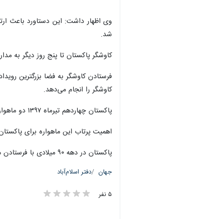
وی اظهار داشت: این دستاورد باعث ارت
شد.
کاوشگر پاکستان تا پنج روز دیگر به مدار ماه می رسد
فرستادن کاوشگر به فضا بزرگترین رویدا
کاوشگر را انجام می‌دهد.
پاکستان چهاردهم تیرماه ۱۳۹۷ دو ماهواره تحقیقاتی خود به نام های «PRESS-۱ و PakTES۱A» را با کمک یک فروند موشک پرتاب ماهواره متعلق به چین، در مدار کره زمین قرار داد.
اهمیت پرتاب این ماهواره برای پاکستان از این رو است که «پرس ۱» جزو معدود ماه
پاکستان در دهه ۹۰ میلادی با فرستادن ماهواره
جهان
دفتر اسلام‌آباد
۵ نفر
×