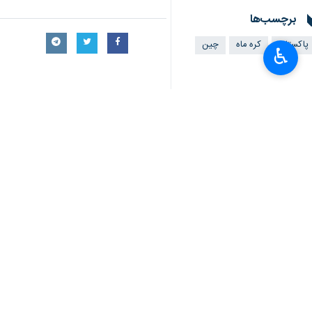
برچسب‌ها
پاکستان
کره ماه
چین
♿︎
اخبار مرتبط
پاکستان تا سال ۲۰۲۲ فضانورد به فضا می فرستد
اسلام آباد - ایرنا - 
پاكستان نسبت به آزم
اسلام آباد - ايرنا - 
پاكستان ماهواره ساخ