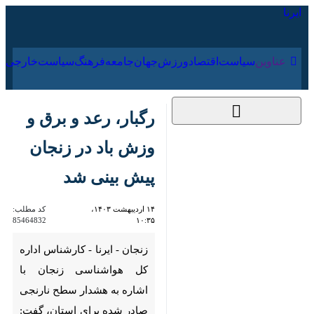
۱۹ مرداد ۱۴۰۵
عناوین‌
سیاست
اقتصاد
ورزش
جهان
جامعه
فرهنگ
سی
رگبار، رعد و برق و وزش
باد در زنجان پیش بینی
شد
۱۴ اردیبهشت ۱۴۰۳،
کد مطلب:
85464832
۱۰:۳۵
زنجان - ایرنا - کارشناس اداره کل
هواشناسی زنجان با اشاره به
هشدار سطح نارنجی صادر شده
برای استان، گفت:‌ وقوع رگبار، رعد