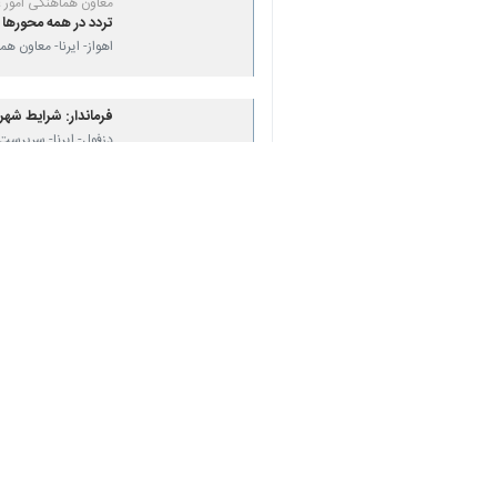
♿︎
دزفول – ایرنا – فرماندار اندیمشک گ
یوسف زمانی اصل بامداد جمعه در حاشیه
×
طغیان آب و وارد شدن آب به داخل مزا
وی افزود: ماشین‌ آلات، نیروهای عملیا
برسد.
فرماندار اندیمشک همچنین با اشاره به 
به گزارش ایرنا
، بارندگی‌های شمال خوزس
معابر آب گرفته شد.
دزفول، اندیمشک و شوش بیشترین بارندگ
استان‌ها
خوزستان