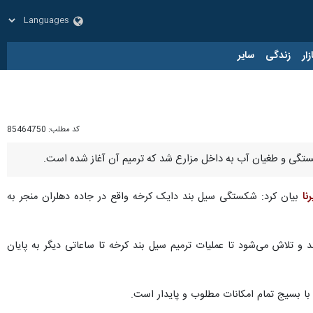
زار
زندگی
سایر
کد مطلب:
85464750