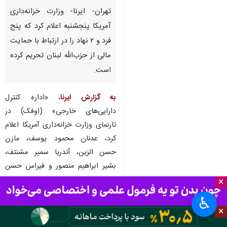
تهران- ایرنا- وزارت خزانه‌داری
آمریکا پنجشنبه اعلام کرد که پنج
فرد و ۲ نهاد را در ارتباط با حمایت
مالی از حزب‌الله لبنان تحریم کرده
است.
به گزارش ایرنا
، «اداره کنترل
دارایی‌های خارجی» (اوفک) در
تارنمای وزارت خزانه‌داری آمریکا اعلام
کرد، عدنان محمود یوسف، مازن
حسن الزین، آندریا سمیر مشنتف،
بشیر ابراهیم منصور و فیراس حسن
مکلد به دلیل کمک به «حسن مکلد»
×
مالک صرافی CTEX برای «دور زدن
♿︎
تحریم‌ها و تسهیل اقدامات غیرقانونی
×
در حمایت از حزب‌الله» تحریم شده‌اند.