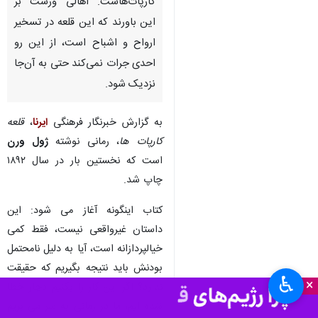
تهران- ایرنا- در وِرست یکی از
روستاهای ترانسیلوانی کشور
رومانی ماجراهای مرموزی در حال
وقوع است که منشا همه آنها قلعه
متروکه و مخوفی معروف به قلعه
کارپات‌هاست. اهالی ورست بر
این باورند که این قلعه در تسخیر
ارواح و اشباح است، از این رو
احدی جرات نمی‌کند حتی به آن‌جا
نزدیک شود.
به گزارش خبرنگار فرهنگی
ایرنا
،
قلعه
کارپات ها
، رمانی نوشته
ژول ورن
است که نخستین بار در سال ۱۸۹۲
♿︎
×
چاپ شد.
کتاب اینگونه آغاز می شود: این