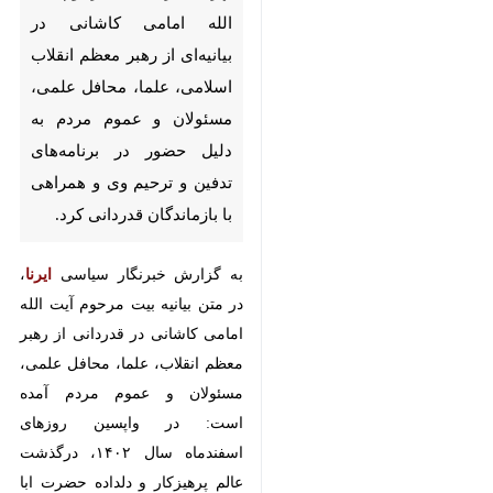
معظم انقلاب اسلامی، علما، محافل
علمی، مسئولان و عموم مردم به
دلیل حضور در برنامه‌های تدفین و
ترحیم وی و همراهی با بازماندگان
قدردانی کرد.
به گزارش خبرنگار سیاسی
ایرنا
، در
متن بیانیه بیت مرحوم آیت الله امامی
کاشانی در قدردانی از رهبر معظم
انقلاب، علما، محافل علمی، مسئولان و
عموم مردم آمده است: در واپسین
روزهای اسفندماه سال ۱۴۰۲، درگذشت
عالم پرهیزکار و دلداده حضرت ابا
صالح المهدی (عج)، مرحوم آیت‌الله
محمد امامی کاشانی رحمه الله علیه
♿︎
رحمه واسعه قلوب ما و بسیاری از
ملت شریف را جریحه‌دار کرد.