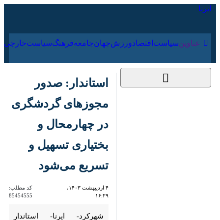
۱۶ مرداد ۱۴۰۵
عناوین‌
سیاست
اقتصاد
ورزش
جهان
جامعه
فرهنگ
سیاس
استاندار: صدور
مجوزهای گردشگری در
چهارمحال و بختیاری
تسهیل و تسریع
می‌شود
۴ اردیبهشت ۱۴۰۳،
کد مطلب:
85454555
۱۶:۲۹
شهرکرد- ایرنا- استاندار چهارمحال