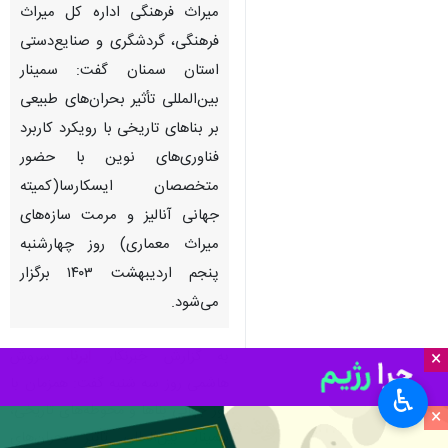
میراث فرهنگی اداره کل میراث
فرهنگی، گردشگری و صنایع‌دستی
استان سمنان گفت: سمینار
بین‌المللی تأثیر بحران‌های طبیعی
بر بناهای تاریخی با رویکرد کاربرد
فناوری‌های نوین با حضور
متخصصان ایسکارسا(کمیته
جهانی آنالیز و مرمت سازه‌های
میراث معماری) روز چهارشنبه
پنجم اردیبهشت ۱۴۰۳ برگزار
می‌شود.
به گزارش خبرنگار
ایرنا
، سروش
×
هاشمی روز سه شنبه گفت: همزمان با
♿︎
روز جهانی بناها و محوطه‌های تاریخی،
×
سمینار بین‌المللی تأثیر بحران‌های