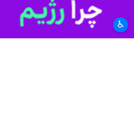
♿︎
تهران- ایرنا- رئیس سازمان امور ارا
چرخه تولید خارج نشود.
به گزارش ایرنا
از وزارت جهاد کشاورزی، 
روستایی مستلزم دریافت مجوز از کمیسی
رییس سازمان امور اراضی کشور اظهار دا
کار رفع شود.
وی تصریح‌کرد: نظارت بر طرح‌های معاف ا
افلاطونی گفت: تخصیص اراضی کشاورزی درجه یک و ۲ برای هر فعالیتی جز کشاورزی ممنوع است و همه استان‌ها
کنیم.