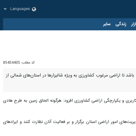
زار
زندگی
سایر
کد مطلب:
85454405