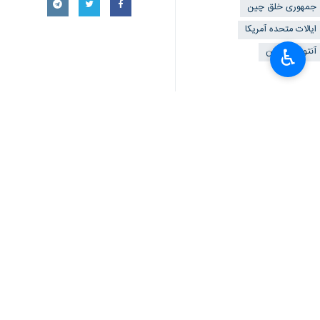
♿︎
تهران- ایرنا- یک مقام چینی درحالیکه 
به گزارش روز سه‌شنبه
ایرنا
، مدیرکل امو
کلمات و اقدامات نادرستی را به کار می‌
این مقام وزارت خارجه چین که شینهوا از
امروز سه‌شنبه
جان آکیلینو
رئیس فرماندهی
مقام وزارت خارجه چین با اینحال همزمان
این مقام افزود که چین در طول سفر بلی
این اولین سفر بلینکن به چین از ژوئن 
تعاملات با پکن به سطح بالا بود.
از آن زمان، اصطکاک بین دو طرف کاهش 