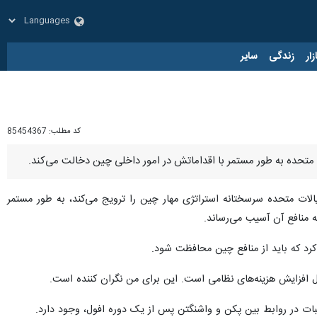
زار
زندگی
سایر
کد مطلب:
85454367