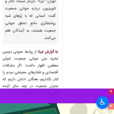
تهران- ایرنا- بازیگر سینما، تئاتر و
تلویزیون درباره جوانی جمعیت
گفت: کسانی که با پُزهای شبه
روشنفکری مانع تحقق جوانی
جمعیت هستند، به آیندگان ظلم
می‌کنند.
به گزارش ایرنا
از روابط عمومی دومین
جایزه ملی جوانی جمعیت، انوش
معظمی اظهار داشت: اگر مشکلات
اقتصادی و فشارهای معیشتی مردم را
کنار بگذاریم، همگان اذعان داریم که
بحران جمعیت در چند سال آینده
×
کشورمان را در بر خواهد گرفت.
♿︎
×
وی افزود: باید کمی از خودخواهی و
خودپسندی دست برداریم و این ایثار