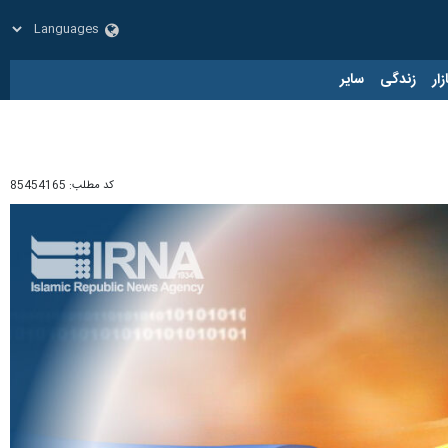
زار
زندگی
سایر
کد مطلب:
85454165