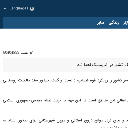
زار
زندگی
سایر
کد مطلب:
85454033