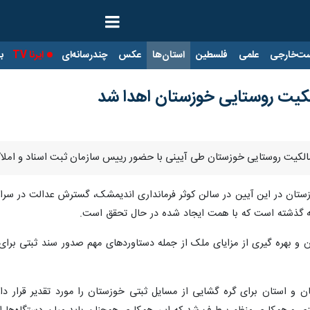
ت‌خارجی
علمی
فلسطین
استان‌ها
عکس
چندرسانه‌ای
ایرنا TV
با