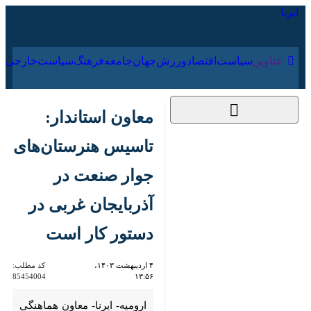
۱۸ مرداد ۱۴۰۵
عناوین‌
سیاست
اقتصاد
ورزش
جهان
جامعه
فرهنگ
معاون استاندار:
تاسیس هنرستان‌های
جوار صنعت در
آذربایجان غربی در
دستور کار است
۴ اردیبهشت ۱۴۰۳،
کد مطلب:
85454004
۱۳:۵۶
ارومیه- ایرنا- معاون هماهنگی